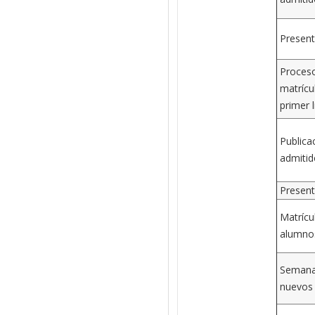
Present
Proces
matrícu
primer 
Publica
admitid
Present
Matrícu
alumnos
Semana 
nuevos 