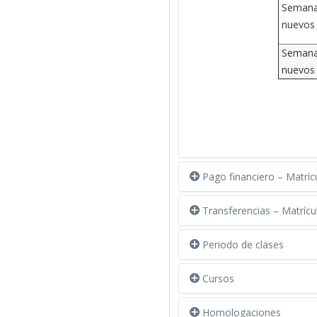
Semana 
nuevos 
Semana 
nuevos 
Pago financiero – Matríc
PAGO 
Transferencias – Matrícu
Periodo de clases
Entrega
reinteg
P
Cursos
Entrega
Solicit
solicit
Homologaciones